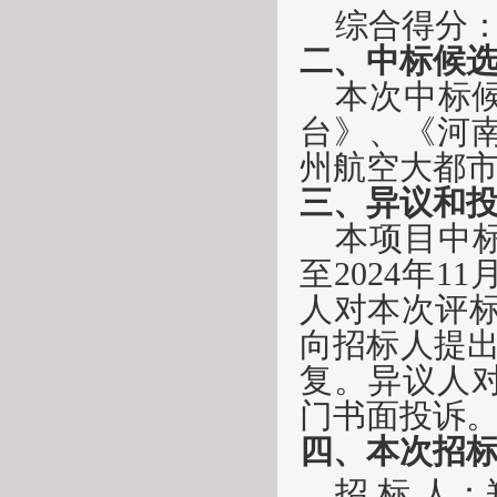
综合得分
二、
中标候
本次
中标
台》、《河
州航空大都
三、异议和
本项目
中
至
2024
年
11
人对本次
评
向
招标人
提
复。异议人
门书面投诉
四、本次招
招
标
人：