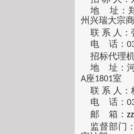
地
址：
州兴瑞大宗
联
系
人：
电
话：
0
招标代理
地
址：
座
室
A
1801
联
系
人：
电
话：
0
邮
箱：
z
监督部门