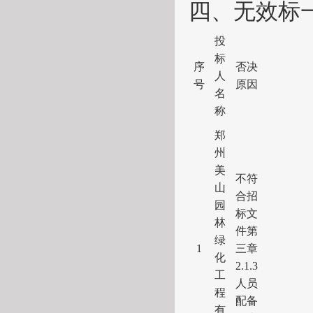
四
、
无效标
投
标
序
否决
人
号
原因
名
称
郑
州
美
不符
山
合招
园
标文
林
件第
绿
1
三章
化
2.1.3
工
人员
程
配备
有