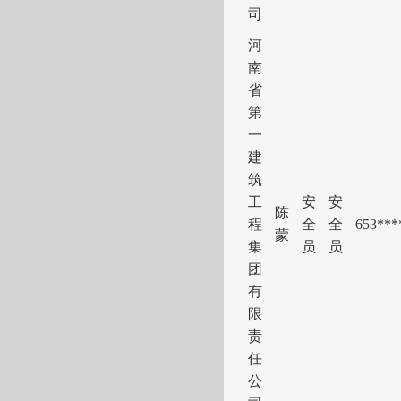
司
河
南
省
第
一
建
筑
工
安
安
陈
程
全
全
653***
蒙
集
员
员
团
有
限
责
任
公