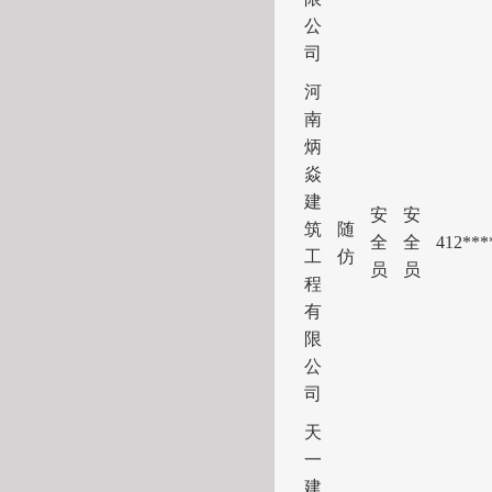
公
司
河
南
炳
焱
建
安
安
筑
随
全
全
41
2***
工
仿
员
员
程
有
限
公
司
天
一
建