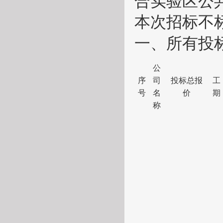
合实验区公
本次招标
不
一、
所有投
公
序
司
投标总报
工
号
名
价
期
称