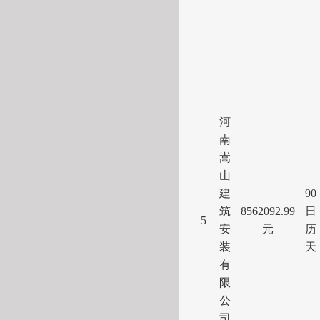
河
南
嵩
山
建
90
筑
8562092.99
日
5
安
元
历
装
天
有
限
公
司