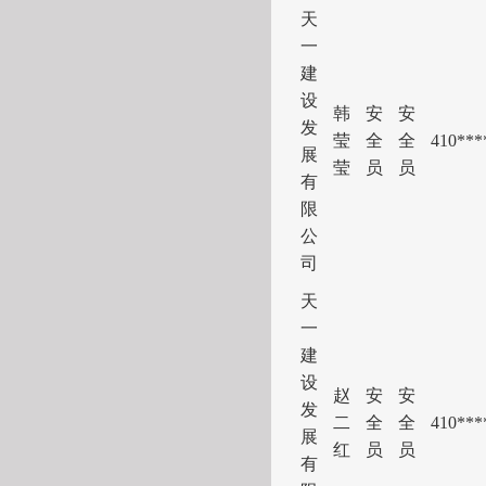
天
一
建
设
韩
安
安
发
莹
全
全
41
0***
展
莹
员
员
有
限
公
司
天
一
建
设
赵
安
安
发
二
全
全
41
0***
展
红
员
员
有