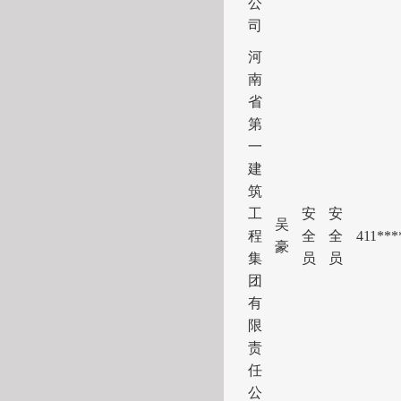
公
司
河
南
省
第
一
建
筑
工
安
安
吴
程
全
全
411
***
豪
集
员
员
团
有
限
责
任
公