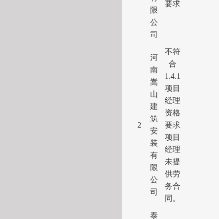
要求
限
公
司
不符
河
合
南
1
.
4
.
1
嵩
项目
山
经理
建
资格
筑
2
要求
安
项目
装
经理
有
未提
限
供劳
公
务合
司
同。
泰