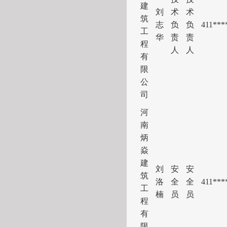
建
刘
术
术
筑
志
负
负
411
***
工
华
责
责
程
人
人
有
限
公
司
河
南
炳
焱
建
刘
安
安
筑
洛
全
全
411
***
工
楠
员
员
程
有
限