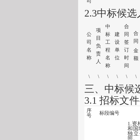
司
2
.3中标候
中
合
项
合
公
标
建
同
目
同
司
工
设
签
负
名
程
单
订
金
责
称
名
位
时
额
人
称
间
\
\
\
\
\
\
三、
中标候
3.1 招标文
序
标段编号
号
1.
和国
独立
照。