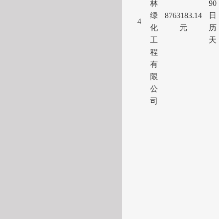
林
90
绿
8763183.14
日
4
化
元
历
工
天
程
有
限
公
司