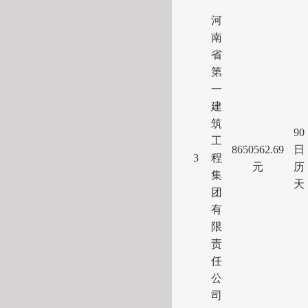
河
南
省
第
一
建
筑
90
工
8650562.69
日
3
程
元
历
集
天
团
有
限
责
任
公
司