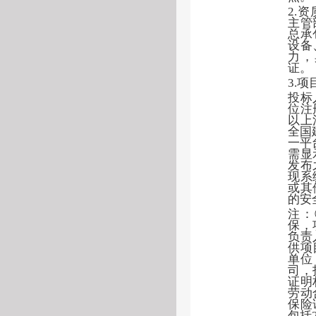
2.
主管
总承
设备
力，
证。
3.
投标
位注
以上
全国
一平
需显
发布
现系
或其
的安
注：
保，
负责
供项
单位
司，
证明
劳动
保险
包括