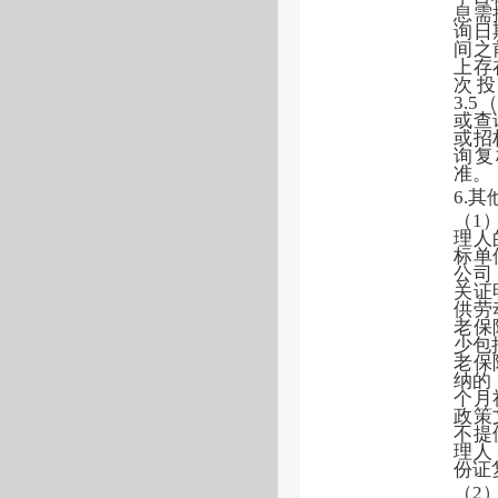
息需
询日
间之
上存
次投
3.
或查
或招
询复
准。
6.
（
1
理人
标单
公司
关证
供劳
老保
少包
老保
纳的
个月
政策
不提
理人
份证
（
2