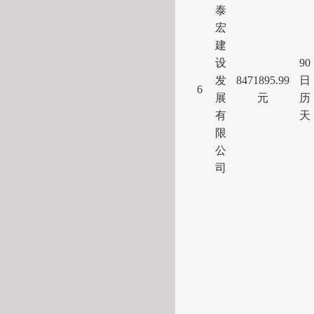
泰
宏
建
设
90
发
8471895.99
日
6
展
元
历
有
天
限
公
司