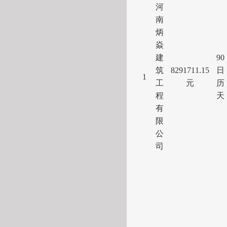
河
南
炳
焱
建
90
筑
8291711.15
日
1
工
元
历
程
天
有
限
公
司