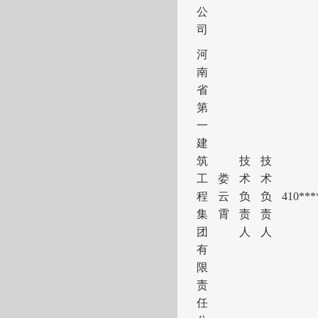
公
司
河
南
省
第
一
建
筑
技
技
工
娄
术
术
程
云
负
负
41
0***
集
霄
责
责
团
人
人
有
限
责
任