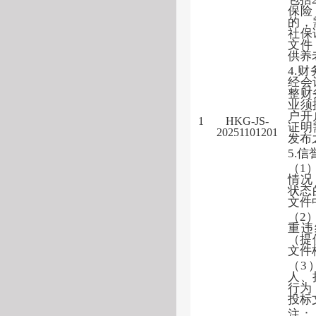
保险
的，
社保
文件
供养
4.
经会
整财
业须
户开
1
HKG-JS-
证明
20251101201
发布
5.
（
1
情况
状态
文件
（
2
重违
（提
文件
（
3
人、
行为
投标
注：