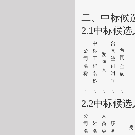
二
、中标候
2
.
1
中标候选
中
合
合
公
标
同
发
同
司
工
签
包
名
程
订
金
人
称
名
时
额
称
间
\
\
\
\
\
2
.
2
中标候选
公
人
司
姓
员
职
身
名
名
类
务