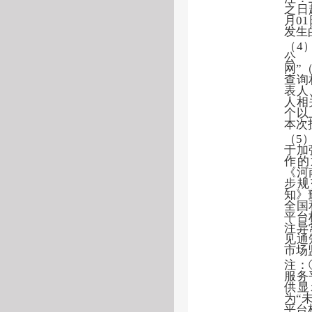
之日
月0
发生
（
4
网”（ht
查询
表人
人相
个以
本次
（
5
于加
作的
《河
步规
知》
全国
平台
注异
见通
市场
注：
服务
供显
为“
平台