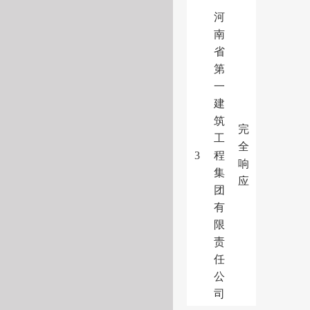
河
南
省
第
一
建
筑
完
工
全
3
程
响
集
应
团
有
限
责
任
公
司