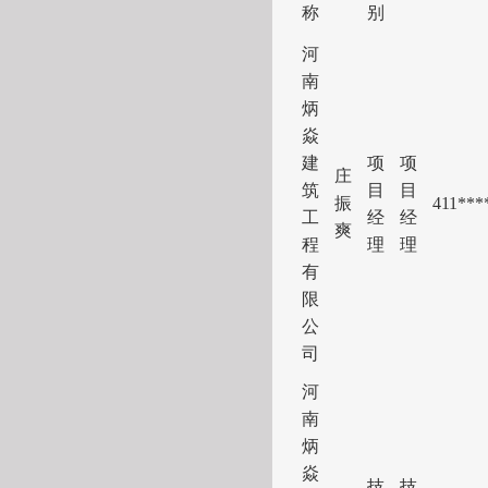
称
别
河
南
炳
焱
建
项
项
庄
筑
目
目
振
411
***
工
经
经
爽
程
理
理
有
限
公
司
河
南
炳
焱
技
技