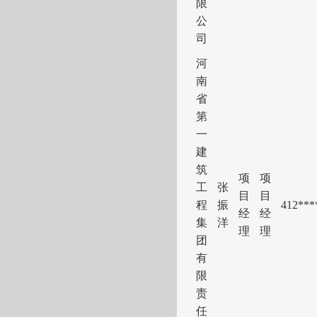
限
公
司
河
南
省
第
一
建
筑
项
项
工
张
目
目
程
振
41
2***
经
经
集
洋
理
理
团
有
限
责
任