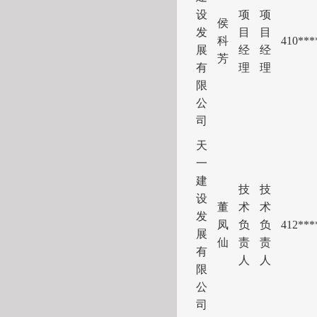
设
项
项
侯
发
目
目
科
41
0***
展
经
经
芳
有
理
理
限
公
司
天
一
建
技
技
设
董
术
术
发
凤
负
负
41
2***
展
仙
责
责
有
人
人
限
公
司