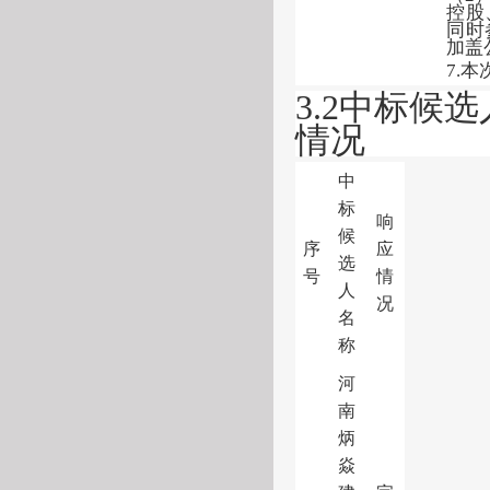
控股
同时
加盖
7.
3.2中标候
情况
中
标
响
候
序
应
选
号
情
人
况
名
称
河
南
炳
焱