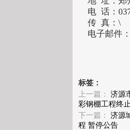
地
址：
郑
电
话：
03
传
真：
\
电子邮件
标签：
上一篇：
济源
彩钢棚工程终
下一篇：
济源
程 暂停公告