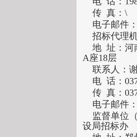
电
话：
19
传
真：
\
电子邮件
招标代理
地
址：
河
A座18层
联系人：
电
话：
03
传
真：
03
电子邮件
监督单位
设局招标办